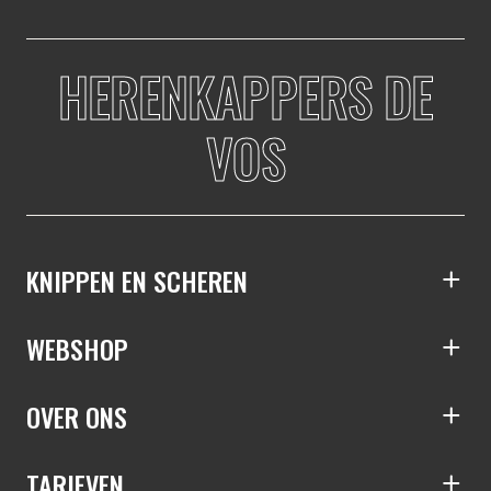
HERENKAPPERS DE
VOS
S
KNIPPEN EN SCHEREN
S
WEBSHOP
S
OVER ONS
S
TARIEVEN