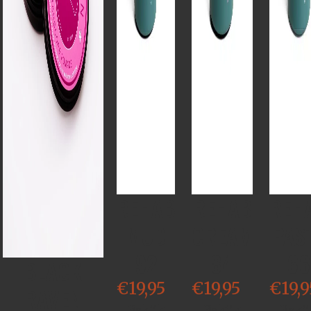
REHAB
REHAB
REH
MUD
CREAM
PAS
92
84
66
BLACK
€
19,95
€
19,95
€
19,9
RAVEN
Bekijk
Bekijk
Bekij