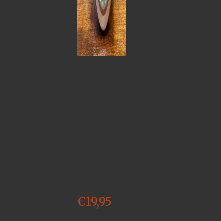
ct
product
BLACK
RAVEN
1972
CEYLON
BEARD
BALM -
60G
€
19,95
Bekijk