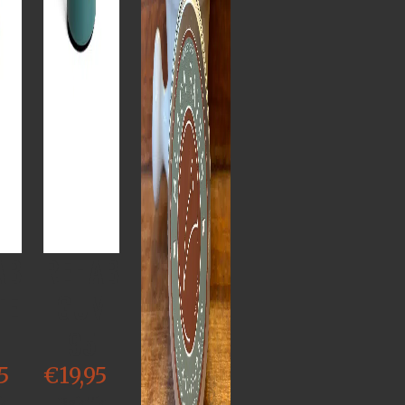
AB
REHAB
TE
GUM
95
5
€
19,95
k
Bekijk