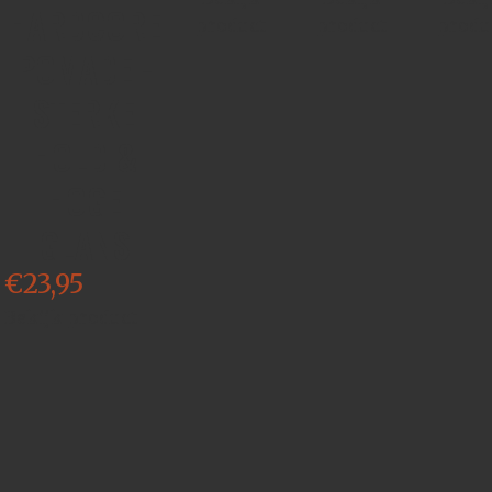
HARDCORE
product
product
produ
POMADE -
STERKE
HOLD &
HOGE
GLANS
€
23,95
Bekijk product