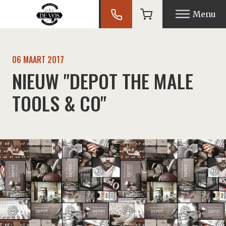
Menu
U
06 MAART 2017
NIEUW "DEPOT THE MALE
U
TOOLS & CO"
U
U