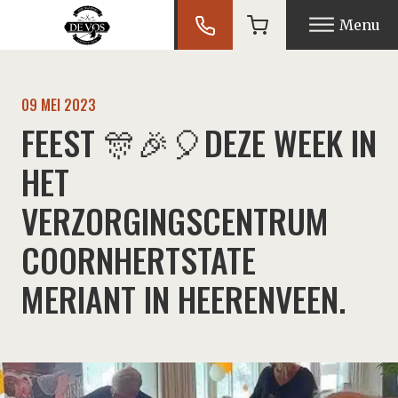
Menu
09 MEI 2023
nu
FEEST 🎊🎉🎈DEZE WEEK IN
nu
HET
VERZORGINGSCENTRUM
nu
COORNHERTSTATE
MERIANT IN HEERENVEEN.
nu