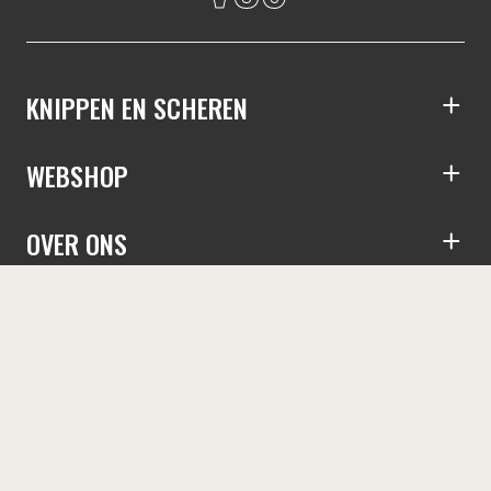
KNIPPEN EN SCHEREN
S
WEBSHOP
S
OVER ONS
S
TARIEVEN
S