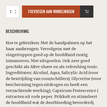
Superli
TOEVOEGEN AAN WINKELWAGEN
'37
Hairtonic
-
200
BESCHRIJVING
ml
aantal
Hoe te gebruiken: Met de handpalmen op het
haar aanbrengen. Vervolgens met de
vingertoppen goed op de hoofdhuid rustig
inmasseren. Niet uitspoelen. Ook zeer goed
geschikt als After-shave en als refreshing tonic.
Ingrediënten: Alcohol, Aqua, Salicylic Acid (voor
de bestrijding van roos/schilfers), Glycerine (voor
bescherming tegen uitdrogen en heeft een
verzachtende werking), Capsicum Frutescence (
extracten uit rode peper. Prikkelt en stimuleert
de hoofdhuid wat de doorbloeding bevorderd),