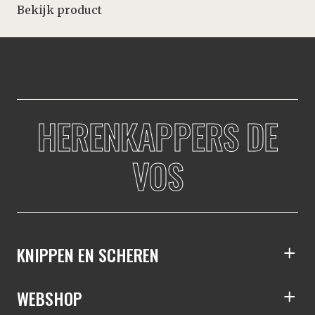
Bekijk product
HERENKAPPERS DE
VOS
KNIPPEN EN SCHEREN
S
WEBSHOP
S