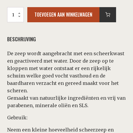
Proraso
TOEVOEGEN AAN WINKELWAGEN
Scheerzeep
-
Green
Eucalyptus
BESCHRIJVING
&
Menthol
150
De zeep wordt aangebracht met een scheerkwast
ml
en geactiveerd met water. Door de zeep op te
aantal
kloppen met water ontstaat er een rijkelijk
schuim welke goed vocht vasthoud en de
baardharen verzacht en gereed maakt voor het
scheren.
Gemaakt van natuurlijke ingrediënten en vrij van
parabenen, minerale oliën en SLS.
Gebruik:
Neem een kleine hoeveelheid scheerzeep en