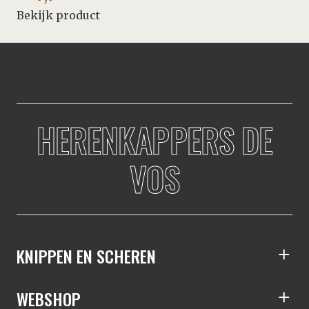
Bekijk product
HERENKAPPERS DE
VOS
KNIPPEN EN SCHEREN
S
WEBSHOP
S