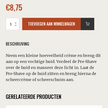
€
8,75
Proraso
TOEVOEGEN AAN WINKELWAGEN
-
Pre-
Shave
-
BESCHRIJVING
Red
Sandalwood
&
Neem een kleine hoeveelheid crème en breng dit
Karite
aan op een vochtige huid. Verdeel de Pre-Shave
Butter
over de huid en masseer deze licht in. Laat de
100
ml
Pre-Shave op de huid zitten en breng hierna de
aantal
scheercrème of scheerschuim aan.
GERELATEERDE PRODUCTEN