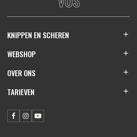
VOS
KNIPPEN EN SCHEREN
S
WEBSHOP
S
OVER ONS
S
TARIEVEN
S