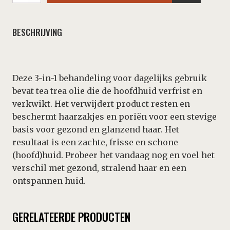
-
Hair
&
BESCHRIJVING
Body
Wash
250ml
aantal
Deze 3-in-1 behandeling voor dagelijks gebruik
bevat tea trea olie die de hoofdhuid verfrist en
verkwikt. Het verwijdert product resten en
beschermt haarzakjes en poriën voor een stevige
basis voor gezond en glanzend haar. Het
resultaat is een zachte, frisse en schone
(hoofd)huid. Probeer het vandaag nog en voel het
verschil met gezond, stralend haar en een
ontspannen huid.
GERELATEERDE PRODUCTEN