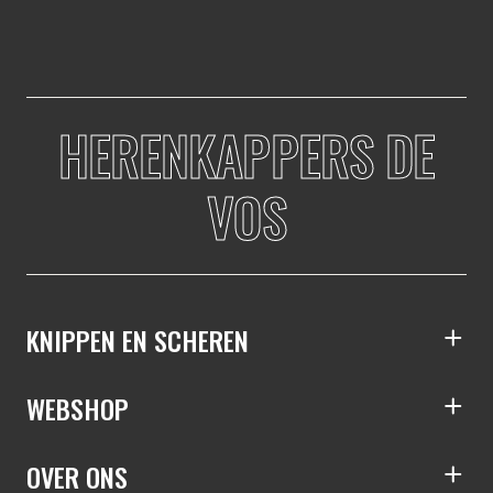
HERENKAPPERS DE
VOS
KNIPPEN EN SCHEREN
S
WEBSHOP
S
OVER ONS
S