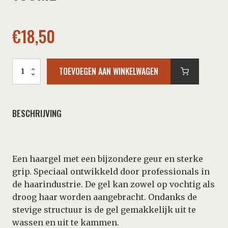
€
18,50
B.R.A.N.D.5
TOEVOEGEN AAN WINKELWAGEN
-
Brilliant
Jam
150ml
BESCHRIJVING
aantal
Een haargel met een bijzondere geur en sterke
grip. Speciaal ontwikkeld door professionals in
de haarindustrie. De gel kan zowel op vochtig als
droog haar worden aangebracht. Ondanks de
stevige structuur is de gel gemakkelijk uit te
wassen en uit te kammen.