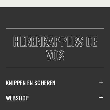
HERENKAPPERS DE
VOS
S
KNIPPEN EN SCHEREN
S
WEBSHOP