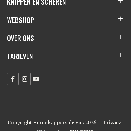
KNIPPEN EN SCHEREN
S
WEBSHOP
S
OVER ONS
S
TARIEVEN
S
Copyright Herenkappers de Vos 2026
Privacy Pol