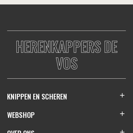
HERENKAPPERS DE
VOS
KNIPPEN EN SCHEREN
S
WEBSHOP
S
OVER ONS
S