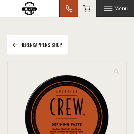
Menu
nu
HERENKAPPERS SHOP
nu
nu
nu