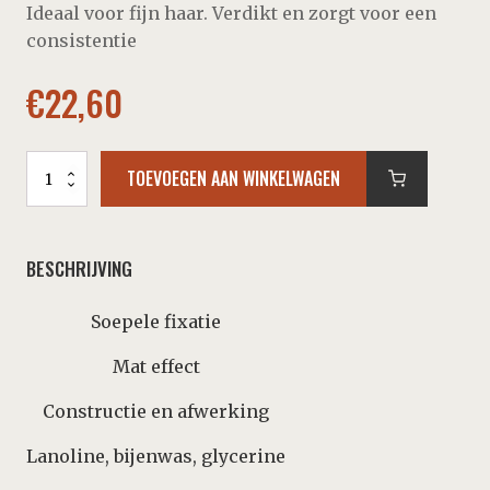
Ideaal voor fijn haar. Verdikt en zorgt voor een
consistentie
€
22,60
American
TOEVOEGEN AAN WINKELWAGEN
Crew
-
Defining
paste
BESCHRIJVING
aantal
Soepele fixatie
Mat effect
Constructie en afwerking
Lanoline, bijenwas, glycerine