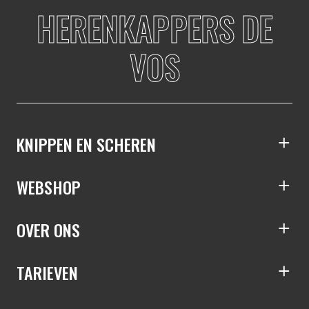
HERENKAPPERS DE
VOS
KNIPPEN EN SCHEREN
S
WEBSHOP
S
OVER ONS
S
TARIEVEN
S