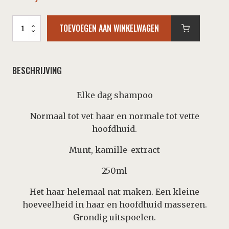
AC
TOEVOEGEN AAN WINKELWAGEN
DAILY
CLEANS.
SHAMPOO
450ml/15.2oz
BESCHRIJVING
aantal
Elke dag shampoo
Normaal tot vet haar en normale tot vette
hoofdhuid.
Munt, kamille-extract
250ml
Het haar helemaal nat maken. Een kleine
hoeveelheid in haar en hoofdhuid masseren.
Grondig uitspoelen.