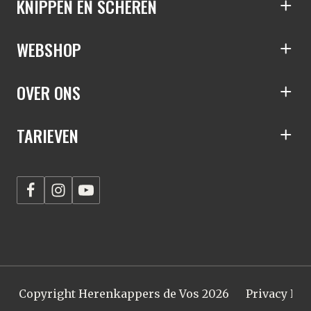
S
KNIPPEN EN SCHEREN
S
WEBSHOP
S
OVER ONS
S
TARIEVEN
Copyright Herenkappers de Vos 2026
Privacy Pol