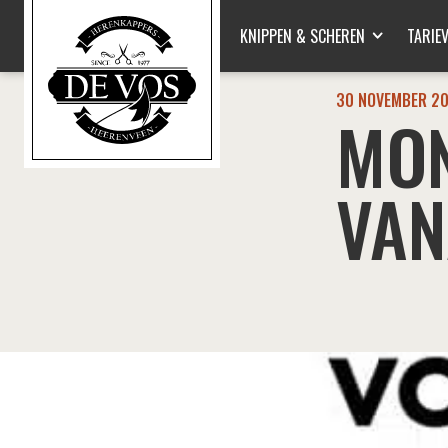
KNIPPEN & SCHEREN
TARIE
30 NOVEMBER 2
MON
nu
nu
VAN
nu
nu