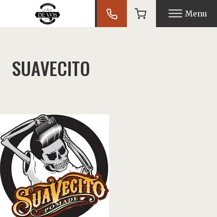
Menu
nu
SUAVECITO
nu
nu
nu