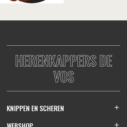
HERENKAPPERS DE
VOS
KNIPPEN EN SCHEREN
S
WEBSHOP
S