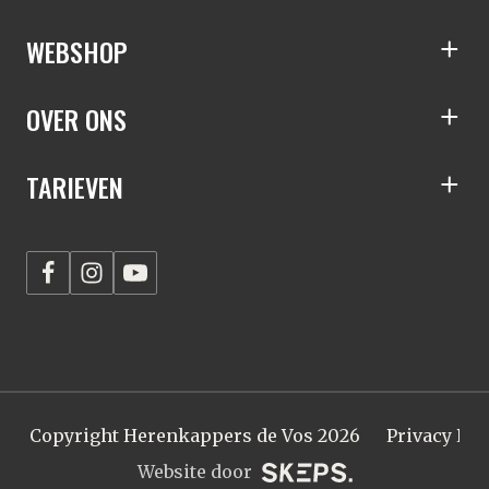
WEBSHOP
S
OVER ONS
S
TARIEVEN
S
Copyright Herenkappers de Vos 2026
Privacy Pol
Website door