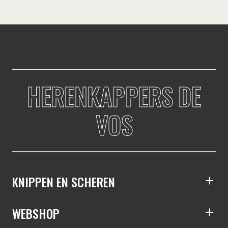
HERENKAPPERS DE
VOS
KNIPPEN EN SCHEREN
S
WEBSHOP
S