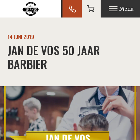
Menu
U
14 JUNI 2019
JAN DE VOS 50 JAAR
U
BARBIER
U
U