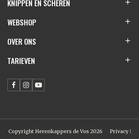
KNIPPEN EN SCHEREN
S
WEBSHOP
S
OVER ONS
S
TARIEVEN
S
Copyright Herenkappers de Vos 2026
Privacy Pol