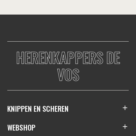
HERENKAPPERS DE
VOS
KNIPPEN EN SCHEREN
S
WEBSHOP
S