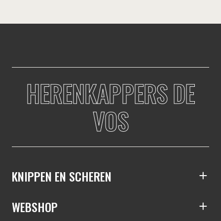
HERENKAPPERS DE
VOS
S
KNIPPEN EN SCHEREN
S
WEBSHOP