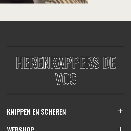
HERENKAPPERS DE
VOS
KNIPPEN EN SCHEREN
S
WEBSHOP
S