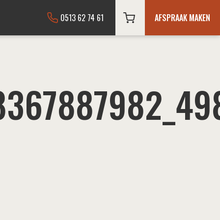
0513 62 74 61
AFSPRAAK MAKEN
8367887982_49