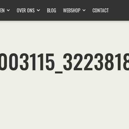
VEN
OVER ONS
BLOG
WEBSHOP
CONTACT
003115_322381