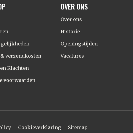
OP
OVER ONS
Over ons
eren
Historie
gelijkheden
Openingstijden
d & verzendkosten
Vacatures
 en Klachten
e voorwaarden
olicy
Cookieverklaring
Sitemap