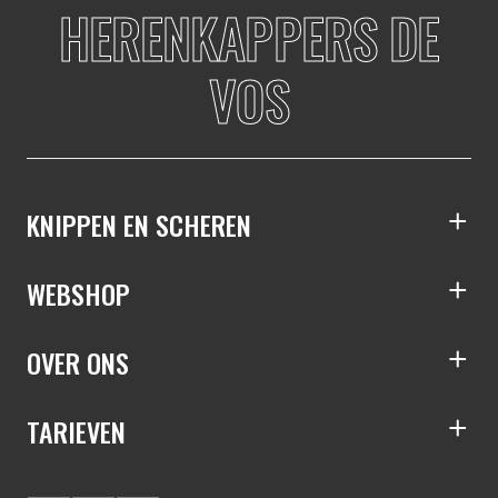
HERENKAPPERS DE
VOS
KNIPPEN EN SCHEREN
S
WEBSHOP
S
OVER ONS
S
TARIEVEN
S