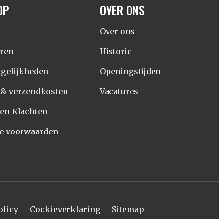
OP
OVER ONS
Over ons
eren
Historie
gelijkheden
Openingstijden
d & verzendkosten
Vacatures
 en Klachten
e voorwaarden
olicy
Cookieverklaring
Sitemap