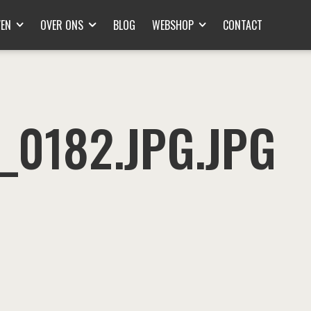
VEN
OVER ONS
BLOG
WEBSHOP
CONTACT
_0182.JPG.JPG