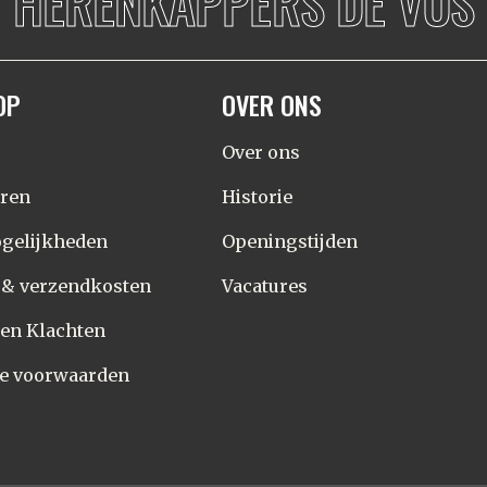
HERENKAPPERS DE VOS
OP
OVER ONS
Over ons
eren
Historie
gelijkheden
Openingstijden
d & verzendkosten
Vacatures
 en Klachten
e voorwaarden