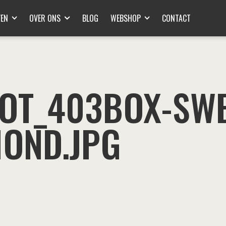
VEN
OVER ONS
BLOG
WEBSHOP
CONTACT
OT_403BOX-SWE
OND.JPG