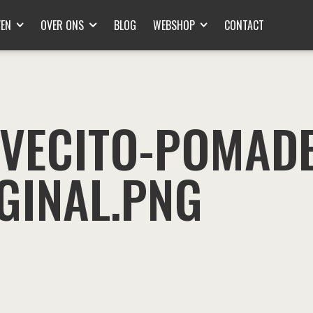
VEN
OVER ONS
BLOG
WEBSHOP
CONTACT
VECITO-POMADE
GINAL.PNG