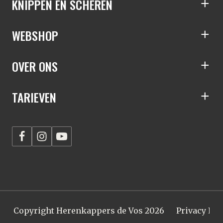
KNIPPEN EN SCHEREN
S
WEBSHOP
S
OVER ONS
S
TARIEVEN
S
Copyright Herenkappers de Vos 2026
Privacy Pol