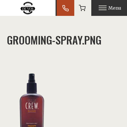
Menu
nu
GROOMING-SPRAY.PNG
nu
nu
nu