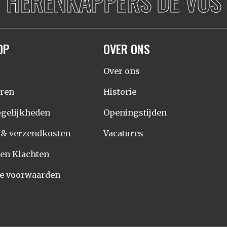
HERENKAPPERS DE VOS
OP
OVER ONS
Over ons
eren
Historie
gelijkheden
Openingstijden
d & verzendkosten
Vacatures
 en Klachten
e voorwaarden