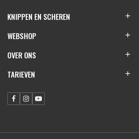
KNIPPEN EN SCHEREN
S
WEBSHOP
S
OVER ONS
S
TARIEVEN
S