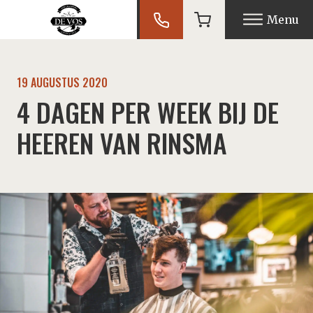
Menu
19 AUGUSTUS 2020
nu
4 DAGEN PER WEEK BIJ DE
nu
HEEREN VAN RINSMA
nu
nu