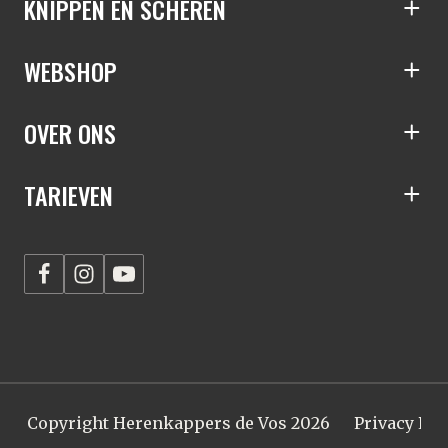
S
KNIPPEN EN SCHEREN
S
WEBSHOP
S
OVER ONS
S
TARIEVEN
Copyright Herenkappers de Vos 2026
Privacy Pol